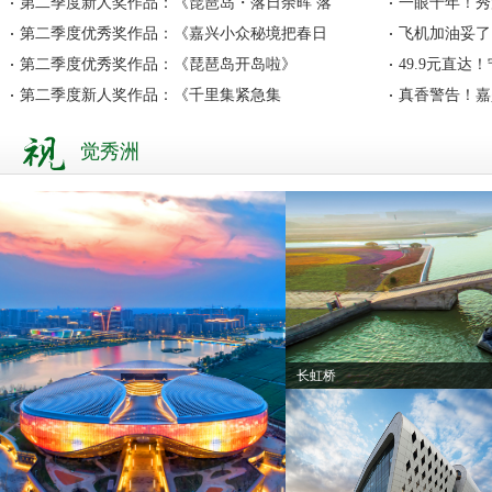
第二季度新人奖作品：《琵琶岛・落日余晖 落
一眼千年！秀
《开启老己
在嘉兴运河
城市喧嚣，赴一场小岛黄昏之约
收的最后一抹金黄，感受嘉兴大
日漫染琵琶岛，晚风轻拂运河畔，橘红晚霞铺满
第二季度优秀奖作品：《嘉兴小众秘境把春日
飞机加油妥了
的五一假
边，赴一场
所有浪漫与治愈，都藏在琵琶岛
地的丰收时刻！》
水面，把人间温柔尽数收藏逃离城市喧嚣，赴一
温柔藏进琵琶岛》
第二季度优秀奖作品：《琵琶岛开岛啦》
49.9元直
期！反向遛
春日野餐派
的落日余晖里》
场小岛黄昏之约所有浪漫与治愈，都藏在琵琶岛
第二季度新人奖作品：《千里集紧急集
真香警告！嘉
娃去嘉兴秀
对
洲，一家人
的落日余晖里》
合！！！萌宠来袭啦》
在秀洲闯进
觉秀洲
童话里的春
天，满眼绿
意，遍地野
趣，风里都
是自由的味
道》
长虹桥