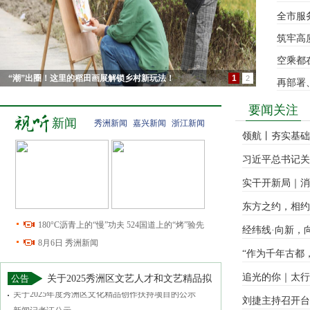
业一线
全市服
筑牢高
坚
空乘都在
秀洲这个村，文旅火出圈！
2
1
再部署
御工作
要闻关注
新闻
秀洲新闻
嘉兴新闻
浙江新闻
领航丨夯实基础
习近平总书记关
实干开新局｜消
嘉兴市廉洁征兵宣传
东方之约，相约
秀洲区廉洁征兵监督举报电话公示
180°C沥青上的“慢”功夫 524国道上的“烤”验先
经纬线·向新，
涉案车辆公告
锋
8月6日 秀洲新闻
2025年嘉兴市秀洲区行政执法行为统计表
“作为千年古都
2025年度秀洲区道德模范拟选树人选公示
追光的你｜太行
公告
关于2025秀洲区文艺人才和文艺精品拟
关于2025年度秀洲区文化精品创作扶持项目的公示
奖励名单的公 示
刘捷主持召开台
新闻记者证公示