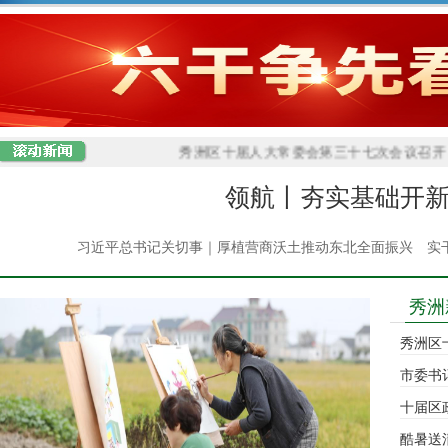
秀洲区十届人大常委会第三十七次会议召开
领航丨夯实基础开
习近平总书记关切事｜厚植营商沃土推动东北全面振兴
实
秀洲
秀洲区
市委书
十届区
酷暑送